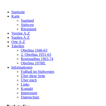
Startseite
Karte
Saarland
Südwest
Rheinland
Vereine A-Z
Stadien A-Z
Orte A-Z
Tabellen
Oberliga 1946-63
2. Oberliga 1951-63
Regionalliga 1963-74
Oberliga 1978ff.
Informationen
Fußball im Südwesten
Über diese Seite
Über mich
Links
Kontakt
Impressum
Datenschutz