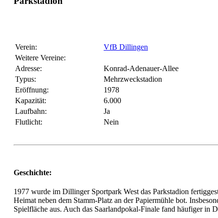
Parkstadion
Verein:
VfB Dillingen
Weitere Vereine:
Adresse:
Konrad-Adenauer-Allee
Typus:
Mehrzweckstadion
Eröffnung:
1978
Kapazität:
6.000
Laufbahn:
Ja
Flutlicht:
Nein
Geschichte:
1977 wurde im Dillinger Sportpark West das Parkstadion fertiggest
Heimat neben dem Stamm-Platz an der Papiermühle bot. Insbesonder
Spielfläche aus. Auch das Saarlandpokal-Finale fand häufiger in Dil